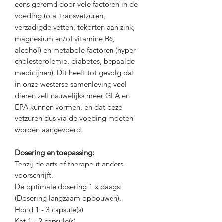
eens geremd door vele factoren in de
voeding (o.a. transvetzuren,
verzadigde vetten, tekorten aan zink,
magnesium en/of vitamine B6,
alcohol) en metabole factoren (hyper-
cholesterolemie, diabetes, bepaalde
medicijnen). Dit heeft tot gevolg dat
in onze westerse samenleving veel
dieren zelf nauwelijks meer GLA en
EPA kunnen vormen, en dat deze
vetzuren dus via de voeding moeten
worden aangevoerd.
Dosering en toepassing:
Tenzij de arts of therapeut anders
voorschrijft.
De optimale dosering 1 x daags:
(Dosering langzaam opbouwen).
Hond 1 - 3 capsule(s)
Kat 1 - 2 capsule(s)