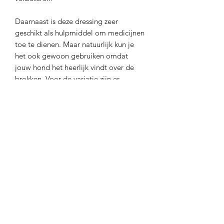
Daarnaast is deze dressing zeer
geschikt als hulpmiddel om medicijnen
toe te dienen. Maar natuurlijk kun je
het ook gewoon gebruiken omdat
jouw hond het heerlijk vindt over de
brokken. Voor de variatie zijn er
verschillende smaken verkrijgbaar.
Gebruik
Even schudden voor gebruik, De
dressing over het voer verdelen. Na
openen koel bewaren en beperkt
houdbaar.
Dosering
2 eetlepels (= 30 ml.) per 10 kg
lichaamsgewicht per dag. Gedurende
de startweek: halve dosering.