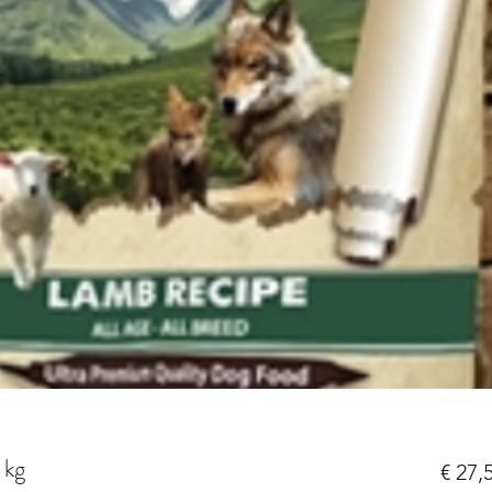
 kg
€ 27,