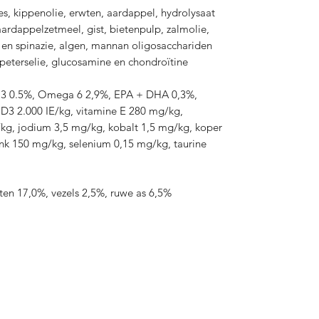
s, kippenolie, erwten, aardappel, hydrolysaat
ardappelzetmeel, gist, bietenpulp, zalmolie,
 en spinazie, algen, mannan oligosacchariden
 peterselie, glucosamine en chondroïtine
a 3 0.5%, Omega 6 2,9%, EPA + DHA 0,3%,
 D3 2.000 IE/kg, vitamine E 280 mg/kg,
/kg, jodium 3,5 mg/kg, kobalt 1,5 mg/kg, koper
nk 150 mg/kg, selenium 0,15 mg/kg, taurine
tten 17,0%, vezels 2,5%, ruwe as 6,5%