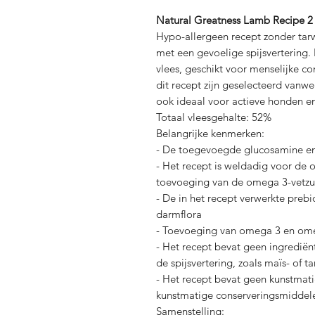
Natural Greatness Lamb Recipe 2
Hypo-allergeen recept zonder tar
met een gevoelige spijsvertering. 
vlees, geschikt voor menselijke 
dit recept zijn geselecteerd vanw
ook ideaal voor actieve honden e
Totaal vleesgehalte: 52%
Belangrijke kenmerken:
- De toegevoegde glucosamine en
- Het recept is weldadig voor de o
toevoeging van de omega 3-vetz
- De in het recept verwerkte pre
darmflora
- Toevoeging van omega 3 en ome
- Het recept bevat geen ingredië
de spijsvertering, zoals maïs- of t
- Het recept bevat geen kunstmati
kunstmatige conserveringsmiddel
Samenstelling: