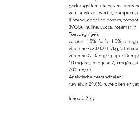
gedroogd lamsvlees, vers lamsvlee
van lamslever, wortel, pompoen, a
lijnzaad, appel en bosbes, tomaat
(MOS), inuline, yucca, rosemarijn,
Toevoegingen:
calcium 1,5%, fosfor 1,0%, omeg
vitamine A 20.000 IE/kg, vitamine
vitamine C 70 mg/kg, ijzer 75 mg
10 mg/kg, mangaan 7,5 mg/kg, zi
700 mg/kg
Analytische bestanddelen:
ruw eiwit 29,0%, ruwe oliën en ve
Inhoud: 2 kg