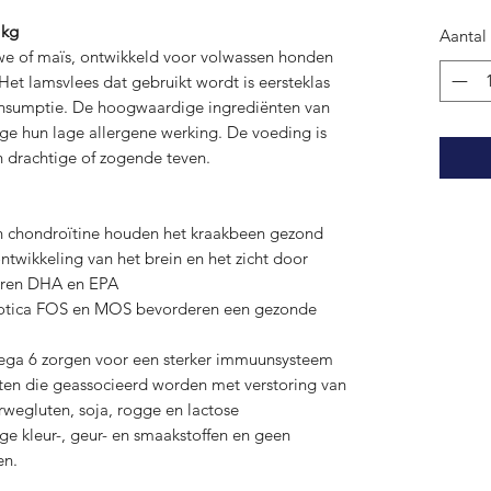
 kg
Aantal
we of maïs, ontwikkeld voor volwassen honden
Het lamsvlees dat gebruikt wordt is eersteklas
consumptie. De hoogwaardige ingrediënten van
ege hun lage allergene werking. De voeding is
n drachtige of zogende teven.
 chondroïtine houden het kraakbeen gezond
ntwikkeling van het brein en het zicht door
uren DHA en EPA
biotica FOS en MOS bevorderen een gezonde
ga 6 zorgen voor een sterker immuunsysteem
nten die geassocieerd worden met verstoring van
arwegluten, soja, rogge en lactose
ge kleur-, geur- en smaakstoffen en geen
en.