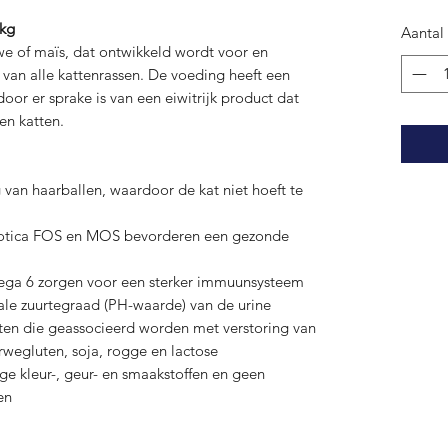
 kg
Aantal
we of maïs, dat ontwikkeld wordt voor en
van alle kattenrassen. De voeding heeft een
or er sprake is van een eiwitrijk product dat
en katten.
van haarballen, waardoor de kat niet hoeft te
biotica FOS en MOS bevorderen een gezonde
ga 6 zorgen voor een sterker immuunsysteem
ale zuurtegraad (PH-waarde) van de urine
nten die geassocieerd worden met verstoring van
arwegluten, soja, rogge en lactose
ge kleur-, geur- en smaakstoffen en geen
en