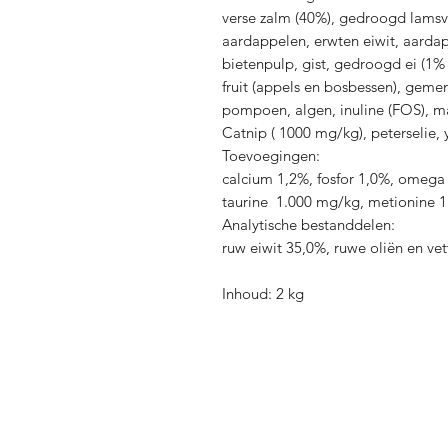
verse zalm (40%), gedroogd lamsvl
aardappelen, erwten eiwit, aardap
bietenpulp, gist, gedroogd ei (1%
fruit (appels en bosbessen), geme
pompoen, algen, inuline (FOS), m
Catnip ( 1000 mg/kg), peterselie,
Toevoegingen:
calcium 1,2%, fosfor 1,0%, omeg
taurine 1.000 mg/kg, metionine 
Analytische bestanddelen:
ruw eiwit 35,0%, ruwe oliën en ve
Inhoud: 2 kg