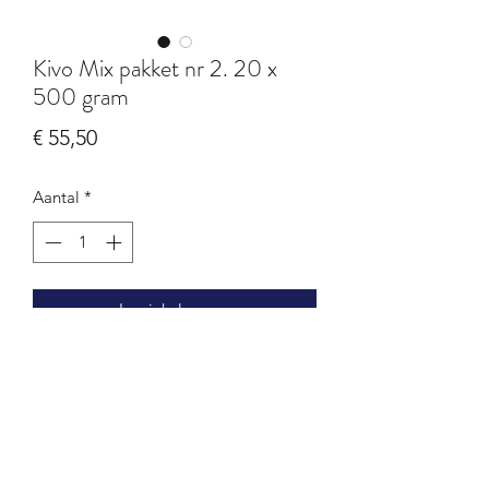
Kivo Mix pakket nr 2. 20 x
500 gram
Prijs
€ 55,50
Aantal
*
In winkelwagen
Mix pakket van beide pakketten
Kip, Vis, Pens/Kip, Rund compleet,
Rund/kip, kalkoen
Lam, Eend, Konijn, Paard/Konijn, 5
diersoorten, rund/eend,