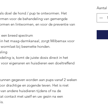
Aantal
 als doel de hond / pup te ontwormen. Het
wormen voor de behandeling van gemengde
ormen en lintwormen, en voor de preventie van
et een breed spectrum
g in het maag-darmkanaal, zorgt Milbemax voor
e wormlast bij besmette honden.
eling
ing is, komt de juiste dosis direct in het
 voor eigenaren en huisdieren een doeltreffend
kunnen gegeven worden aan pups vanaf 2 weken
voor drachtige en zogende teven. Het is niet
an andere huisdieren tijdens of na de
dat contact met uzelf en uw gezin na een
is.