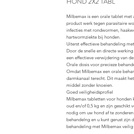
HOND 2X2 TABL
Milbemax is een orale tablet met
product werk tegen parasitaire 
infecties met rondwormen, haakw
hartwormziekte bij honden.
Uiterst effectieve behandeling m
Door de snelle en directe werkin
een effectieve verwijdering van d
Orale dosis voor precieze behand
Omdat Milbemax een orale behandel
darmkanaal terecht. Dit maakt het
middel zonder knoeien.
Goed veiligheidsprofiel
Milbemax tabletten voor honden 
oud en/of 0,5 kg en zijn geschikt 
nodig om uw hond af te zonderen v
behandelng en u kunt gerust zijn 
behandeling met Milbemax veilig 