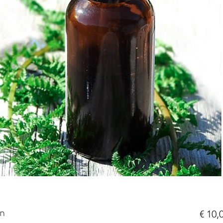
en
€ 10,