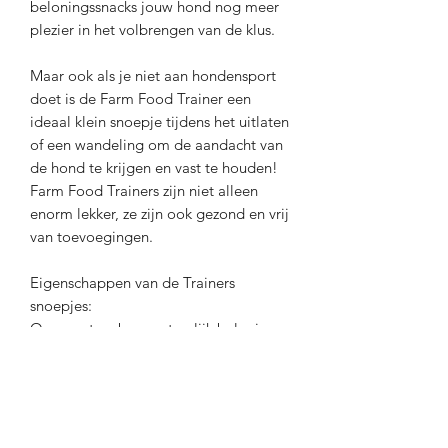
beloningssnacks jouw hond nog meer
plezier in het volbrengen van de klus.
Maar ook als je niet aan hondensport
doet is de Farm Food Trainer een
ideaal klein snoepje tijdens het uitlaten
of een wandeling om de aandacht van
de hond te krijgen en vast te houden!
Farm Food Trainers zijn niet alleen
enorm lekker, ze zijn ook gezond en vrij
van toevoegingen.
Eigenschappen van de Trainers
snoepjes:
Onweerstaanbaar natuurlijk belonings
brokje
100% puur gedroogd runderhart
Natuurlijke geur en smaak
Glutenvrij
Geen kleur-, geur- of smaakstoffen