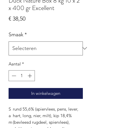
Duck Nature Box 8 kg 10 x 2
x 400 gr Excellent
Prijs
€ 38,50
Smaak
*
Aantal
*
In winkelwagen
S
rund 55,6% (spiervlees, pens, lever,
a
hart, long, nier, milt), kip 18,4%
m
(bevleesd rugdeel, spiervlees),